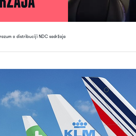
DRŽAJA
orazum o distribuciji NDC sadržaja