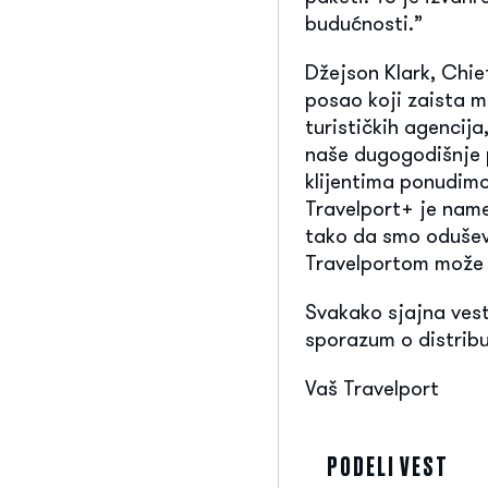
budućnosti.”
Džejson Klark, Chie
posao koji zaista m
turističkih agencij
naše dugogodišnje 
klijentima ponudimo
Travelport+ je nam
tako da smo oduševl
Travelportom može i
Svakako sjajna vest
sporazum o distrib
Vaš Travelport
PODELI VEST