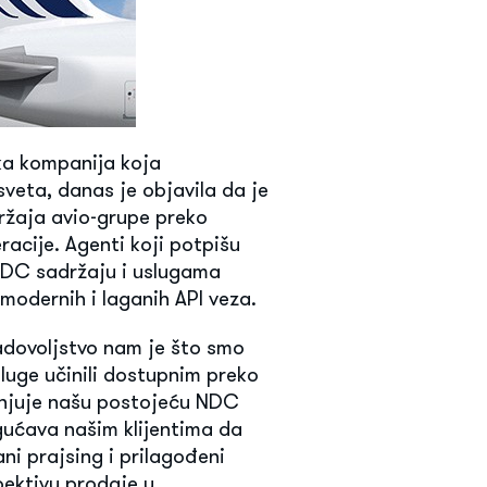
ka kompanija koja
sveta, danas je objavila da je
držaja avio-grupe preko
acije. Agenti koji potpišu
 NDC sadržaju i uslugama
modernih i laganih API veza.
Zadovoljstvo nam je što smo
luge učinili dostupnim preko
punjuje našu postojeću NDC
gućava našim klijentima da
ani prajsing i prilagođeni
pektivu prodaje u