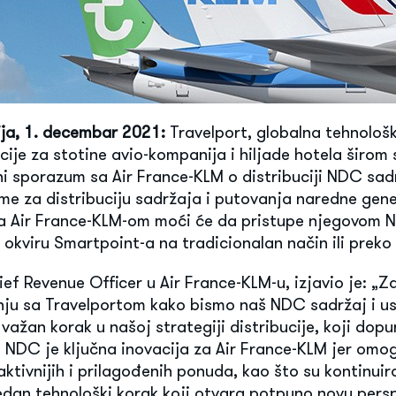
nija, 1. decembar 2021:
Travelport, globalna tehnološ
ije za stotine avio-kompanija i hiljade hotela širom 
ni sporazum sa Air France-KLM o distribuciji NDC sa
me za distribuciju sadržaja i putovanja naredne gener
a Air France-KLM-om moći će da pristupe njegovom
 okviru Smartpoint-a na tradicionalan način ili preko 
ef Revenue Officer u Air France-KLM-u, izjavio je: „
dnju sa Travelportom kako bismo naš NDC sadržaj i us
 važan korak u našoj strategiji distribucije, koji do
. NDC je ključna inovacija za Air France-KLM jer omo
aktivnijih i prilagođenih ponuda, kao što su kontinuir
redan tehnološki korak koji otvara potpuno novu pers