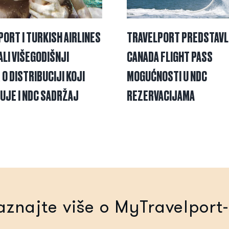
ORT I TURKISH AIRLINES
TRAVELPORT PREDSTAVL
LI VIŠEGODIŠNJI
CANADA FLIGHT PASS
O DISTRIBUCIJI KOJI
MOGUĆNOSTI U NDC
UJE I NDC SADRŽAJ
REZERVACIJAMA
aznajte više o MyTravelport-