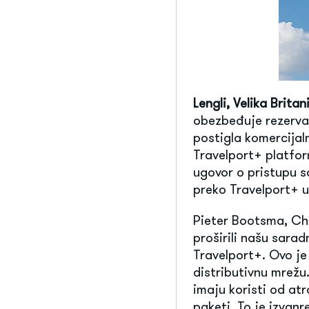
Lengli, Velika Brita
obezbeđuje rezervac
postigla komercijal
Travelport+ platfor
ugovor o pristupu s
preko Travelport+ u
Pieter Bootsma, Chi
proširili našu sara
Travelport+. Ovo je
distributivnu mrežu
imaju koristi od atr
paketi. To je izvan