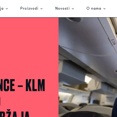
ja
Proizvodi
Novosti
O nama
NCE – KLM
O