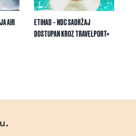
JA AIR
ETIHAD – NDC SADRŽAJ
TR
DOSTUPAN KROZ TRAVELPORT+
UN
SA
u.