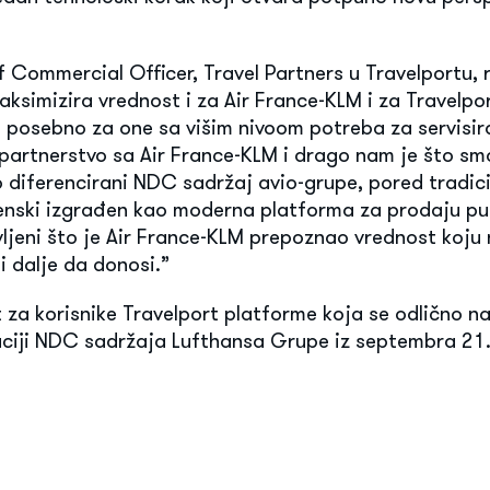
f Commercial Officer, Travel Partners u Travelportu, 
aksimizira vrednost i za Air France-KLM i za Travelpo
a, posebno za one sa višim nivoom potreba za servisir
partnerstvo sa Air France-KLM i drago nam je što sm
 diferencirani NDC sadržaj avio-grupe, pored tradic
enski izgrađen kao moderna platforma za prodaju pu
jeni što je Air France-KLM prepoznao vrednost koju 
 dalje da donosi.”
 za korisnike Travelport platforme koja se odlično 
uciji NDC sadržaja Lufthansa Grupe iz septembra 21