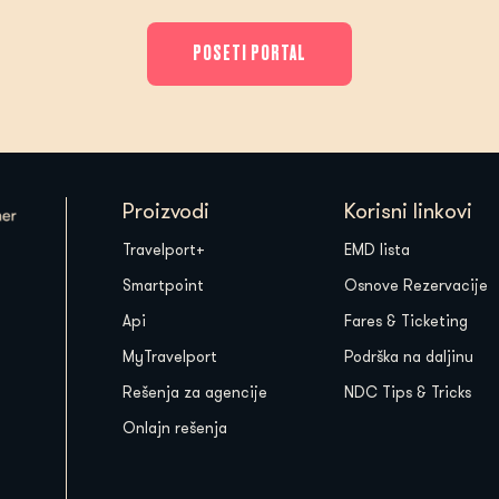
POSETI PORTAL
Proizvodi
Korisni linkovi
Travelport+
EMD lista
Smartpoint
Osnove Rezervacije
Api
Fares & Ticketing
MyTravelport
Podrška na daljinu
Rešenja za agencije
NDC Tips & Tricks
Onlajn rešenja