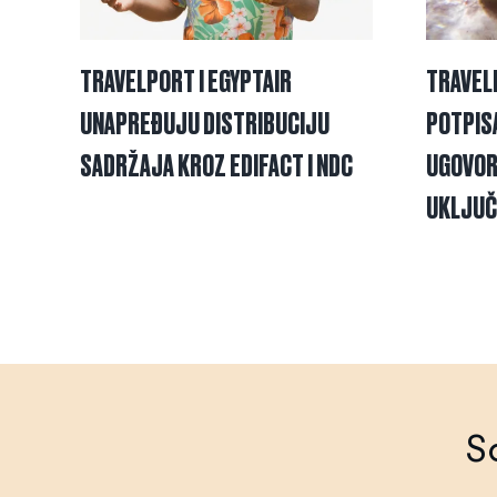
TRAVELPORT I EGYPTAIR
TRAVELP
UNAPREĐUJU DISTRIBUCIJU
POTPISA
SADRŽAJA KROZ EDIFACT I NDC
UGOVOR 
UKLJUČ
S