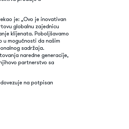
rekao je: „Ovo je inovativan
rtovu globalnu zajednicu
anje klijenata. Poboljšavamo
o u mogućnosti da našim
ionalnog sadržaja.
tovanja naredne generacije,
njihovo partnerstvo sa
nadovezuje na potpisan
.