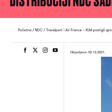
DISTRIBUCIJI NDC SA
Početna
/
NDC
/
Travelport i Air France – KLM postigli sp
Objavljeno: 02.12.2021.