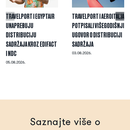
TRAVELPORT I EGYPTAIR
TRAVELPORT I AEROITALIA
UNAPREĐUJU
POTPISALI VIŠEGODIŠNJI
DISTRIBUCIJU
UGOVOR O DISTRIBUCIJI
SADRŽAJA KROZ EDIFACT
SADRŽAJA
I NDC
03.08.2026.
05.08.2026.
Saznajte više o