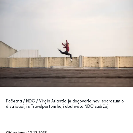
Search
for:
Menu Item
Kontakt
Početna
/
NDC
/
Virgin Atlantic je dogovorio novi sporazum o
distribuciji s Travelportom koji obuhvata NDC sadržaj
Objavljeno: 12.12.2023.