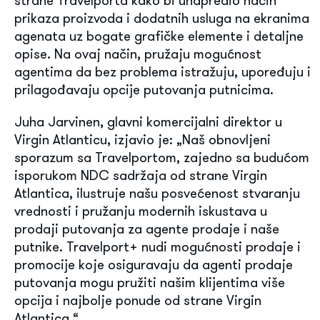
strane Travelporta kako bi unapredio način
prikaza proizvoda i dodatnih usluga na ekranima
agenata uz bogate grafičke elemente i detaljne
opise. Na ovaj način, pružaju mogućnost
agentima da bez problema istražuju, upoređuju i
prilagođavaju opcije putovanja putnicima.
Juha Jarvinen, glavni komercijalni direktor u
Virgin Atlanticu, izjavio je: „Naš obnovljeni
sporazum sa Travelportom, zajedno sa budućom
isporukom NDC sadržaja od strane Virgin
Atlantica, ilustruje našu posvećenost stvaranju
vrednosti i pružanju modernih iskustava u
prodaji putovanja za agente prodaje i naše
putnike. Travelport+ nudi mogućnosti prodaje i
promocije koje osiguravaju da agenti prodaje
putovanja mogu pružiti našim klijentima više
opcija i najbolje ponude od strane Virgin
Atlantica.“