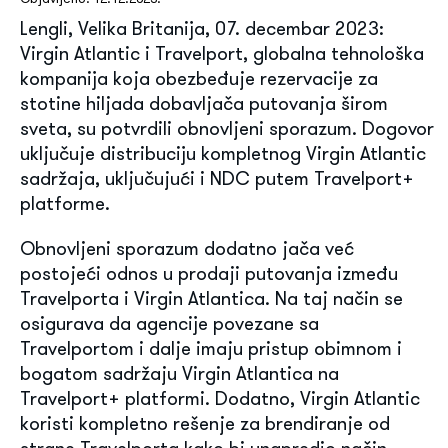
Lengli, Velika Britanija, 07. decembar 2023:
Virgin Atlantic i Travelport, globalna tehnološka
kompanija koja obezbeđuje rezervacije za
stotine hiljada dobavljača putovanja širom
sveta, su potvrdili obnovljeni sporazum. Dogovor
uključuje distribuciju kompletnog Virgin Atlantic
sadržaja, uključujući i NDC putem Travelport+
platforme.
Obnovljeni sporazum dodatno jača već
postojeći odnos u prodaji putovanja između
Travelporta i Virgin Atlantica. Na taj način se
osigurava da agencije povezane sa
Travelportom i dalje imaju pristup obimnom i
bogatom sadržaju Virgin Atlantica na
Travelport+ platformi. Dodatno, Virgin Atlantic
koristi kompletno rešenje za brendiranje od