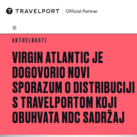
Skip
to
content
Toggle
Navigation
AKTUELNOSTI
Rešenja
VIRGIN ATLANTIC JE
Proizvodi
DOGOVORIO NOVI
SPORAZUM O DISTRIBUCIJI
Novosti
S TRAVELPORTOM KOJI
O nama
OBUHVATA NDC SADRŽAJ
Podrška