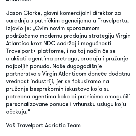
Jason Clarke, glavni komercijalni direktor za
saradnju s putničkim agencijama u Travelportu,
izjavio je: „Ovim novim sporazumom
podržaćemo modernu prodajnu strategiju Virgin
Atlantica kroz NDC sadržaj i mogućnosti
Travelport+ platforme, i na taj način će se
olakšati agentima pretraga, prodaja i pružanje
najboljih ponuda. Naše dugogodišnje
partnerstvo s Virgin Atlanticom doneće dodatnu
vrednost industriji, jer se fokusiramo na
pružanje besprekornih iskustava koja su
potrebna agentima kako bi putnicima omogućili
personalizovane ponude i vrhunsku uslugu koju
očekuju.“
Vaš Travelport Adriatic Team