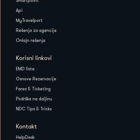
Smartpoint
Api
MyTravelport
Rešenja za agencije
Onlajn rešenja
Korisni linkovi
EMD lista
Osnove Rezervacije
Fares & Ticketing
Podrška na daljinu
NDC Tips & Tricks
Kontakt
HelpDesk