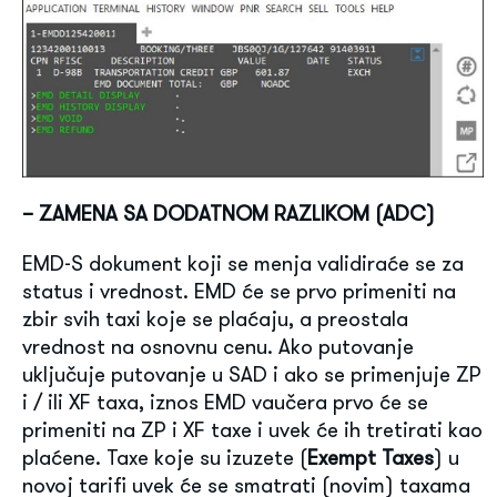
– ZAMENA SA DODATNOM RAZLIKOM (ADC)
EMD-S dokument koji se menja validiraće se za
status i vrednost. EMD će se prvo primeniti na
zbir svih taxi koje se plaćaju, a preostala
vrednost na osnovnu cenu. Ako putovanje
uključuje putovanje u SAD i ako se primenjuje ZP
i / ili XF taxa, iznos EMD vaučera prvo će se
primeniti na ZP i XF taxe i uvek će ih tretirati kao
plaćene. Taxe koje su izuzete (
Exempt Taxes
) u
novoj tarifi uvek će se smatrati (novim) taxama