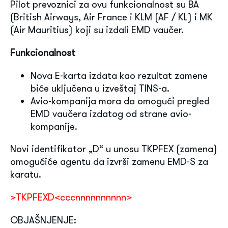
Pilot prevoznici za ovu funkcionalnost su BA
(British Airways, Air France i KLM (AF / KL) i MK
(Air Mauritius) koji su izdali EMD vaučer.
Funkcionalnost
Nova E-karta izdata kao rezultat zamene
biće uključena u izveštaj TINS-a.
Avio-kompanija mora da omogući pregled
EMD vaučera izdatog od strane avio-
kompanije.
Novi identifikator „D“ u unosu TKPFEX (zamena)
omogućiće agentu da izvrši zamenu EMD-S za
karatu.
>TKPFEXD<cccnnnnnnnnnn>
OBJAŠNJENJE: