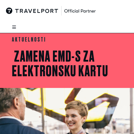
Skip
to
content
Toggle
Navigation
AKTUELNOSTI
Rešenja
ZAMENA EMD-S ZA
Proizvodi
ELEKTRONSKU KARTU
Novosti
O nama
Podrška