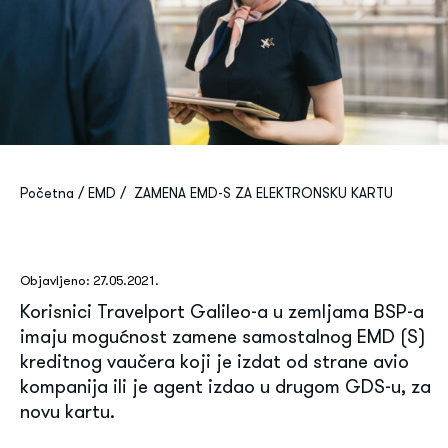
Search
for:
Menu Item
Kontakt
Početna
/
EMD
/
ZAMENA EMD-S ZA ELEKTRONSKU KARTU
Objavljeno: 27.05.2021.
Korisnici Travelport Galileo-a u zemljama BSP-a
imaju mogućnost zamene samostalnog EMD (S)
kreditnog vaučera koji je izdat od strane avio
kompanija ili je agent izdao u drugom GDS-u, za
novu kartu.